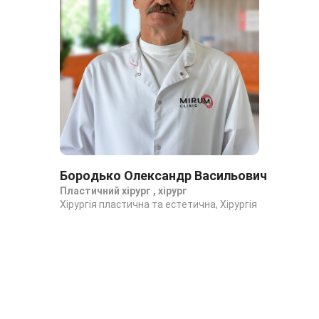
Бородько Олександр Васильович
Ги
Пластичний хірург , хірург
Пла
Хірургія пластична та естетична, Хірургія
Хір
суд