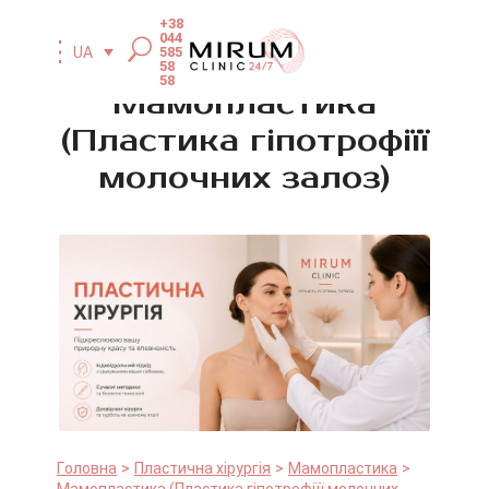
+38
044
585
UA
58
58
Мамопластика
(Пластика гіпотрофіїї
молочних залоз)
Головна
Пластична хірургія
Мамопластика