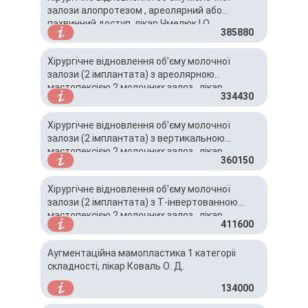
залози алопротезом , ареолярний або
пахвинний доступ, лікар Чмелюк І.О.
385880
Хірургічне відновлення об’єму молочної
залози (2 імплантата) з ареолярною
мастопексією 2 молочних залоз , лікар
334430
Чмелюк І.О.
Хірургічне відновлення об’єму молочної
залози (2 імплантата) з вертикальною
мастопексією 2 молочних залоз , лікар
360150
Чмелюк І.О.
Хірургічне відновлення об’єму молочної
залози (2 імплантата) з Т-інвертованною
мастопексією 2 молочних залоз , лікар
411600
Чмелюк І.О.
Аугментаційна мамопластика 1 категоріі
складності, лікар Коваль О. Д.
134000