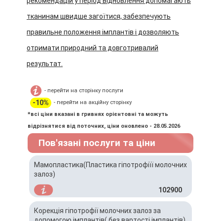
рекомендацій у період відновлення допомагають
тканинам швидше загоїтися, забезпечують
правильне положення імплантів і дозволяють
отримати природний та довготривалий
результат.
- перейти на сторінку послуги
-10%
- перейти на акційну сторінку
*всі ціни вказані в гривнях орієнтовні та можуть
відрізнятися від поточних, ціни оновлено - 28.05.2026
Пов'язані послуги та ціни
Мамопластика(Пластика гіпотрофіїї молочних
залоз)
102900
Корекція гіпотрофії молочних залоз за
допомогою імплантів( без вартості імплантів)