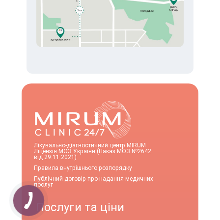
Лікувально-діагностичний центр MIRUM
Ліцензія МОЗ України (Наказ МОЗ №2642
від 29.11.2021)
Правила внутрішнього розпорядку
Публічний договір про надання медичних
послуг
Послуги та ціни