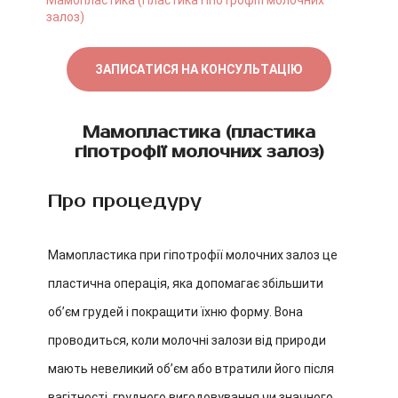
Мамопластика (Пластика гіпотрофіїї молочних
залоз)
ЗАПИСАТИСЯ НА КОНСУЛЬТАЦІЮ
Мамопластика (пластика
гіпотрофії молочних залоз)
Про процедуру
Мамопластика при гіпотрофії молочних залоз це
пластична операція, яка допомагає збільшити
об’єм грудей і покращити їхню форму. Вона
проводиться, коли молочні залози від природи
мають невеликий об’єм або втратили його після
вагітності, грудного вигодовування чи значного