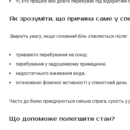
ті, хто працює або довго перебуває під відкритим 
Як зрозуміти, що причина саме у сп
Зверніть увагу, якщо головний біль з’являється після:
тривалого перебування на сонці;
перебування у задушливому приміщенні;
недостатнього вживання води;
інтенсивної фізичної активності у спекотний день.
Часто до болю приєднуються сильна спрага, сухість у р
Що допоможе полегшити стан?