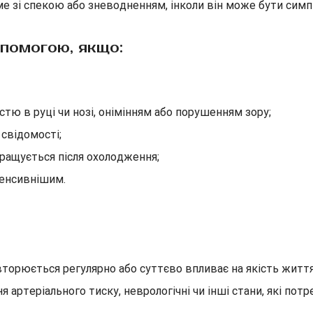
аме зі спекою або зневодненням, інколи він може бути си
помогою, якщо:
тю в руці чи нозі, онімінням або порушенням зору;
 свідомості;
кращується після охолодження;
тенсивнішим.
овторюється регулярно або суттєво впливає на якість жит
 артеріального тиску, неврологічні чи інші стани, які потр