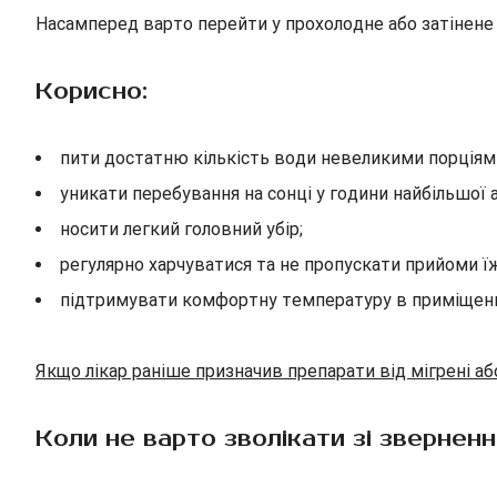
Насамперед варто перейти у прохолодне або затінене 
Корисно:
пити достатню кількість води невеликими порціям
уникати перебування на сонці у години найбільшої а
носити легкий головний убір;
регулярно харчуватися та не пропускати прийоми їж
підтримувати комфортну температуру в приміщенн
Якщо лікар раніше призначив препарати від мігрені аб
Коли не варто зволікати зі звернен