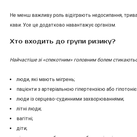
Не менш важливу роль відіграють недосипання, тривал
кави. Усе це додатково навантажує організм.
Хто входить до групи ризику?
Найчастіше зі «спекотним» головним болем стикаютьс
люди, які мають мігрень;
пацієнти з артеріальною гіпертензією або гіпотоніє
люди із серцево-судинними захворюваннями;
літні люди;
вагітні;
діти;