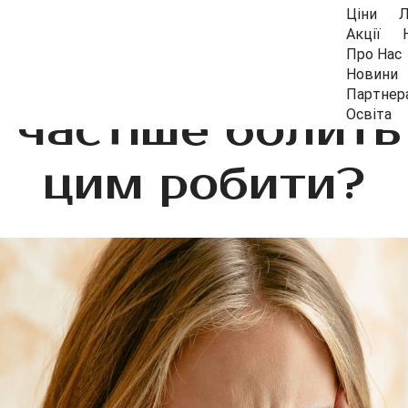
Ціни
Л
Акції
Про Нас
Новини
Партнер
 частіше болить 
Освіта
цим робити?