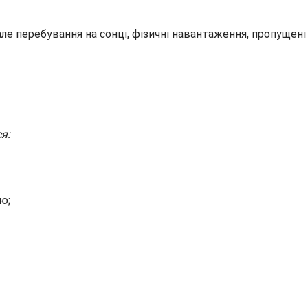
е перебування на сонці, фізичні навантаження, пропущені 
я:
ю;