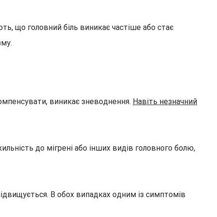
ть, що головний біль виникає частіше або стає
зму.
компенсувати, виникає зневоднення.
Навіть незначний
ильність до мігрені або інших видів головного болю,
 підвищується. В обох випадках одним із симптомів