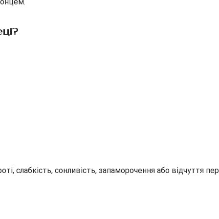
сонцем.
еці?
оті, слабкість, сонливість, запаморочення або відчуття пер