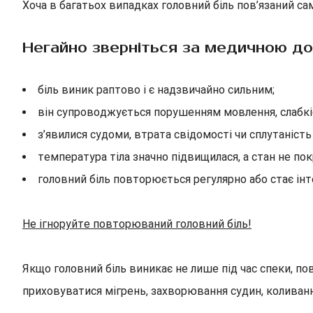
Хоча в багатьох випадках головний біль пов’язаний с
Негайно зверніться за медичною до
біль виник раптово і є надзвичайно сильним;
він супроводжується порушенням мовлення, слабкіс
з’явилися судоми, втрата свідомості чи сплутаність
температура тіла значно підвищилася, а стан не по
головний біль повторюється регулярно або стає ін
Не ігноруйте повторюваний головний біль!
Якщо головний біль виникає не лише під час спеки, п
приховуватися мігрень, захворювання судин, коливання