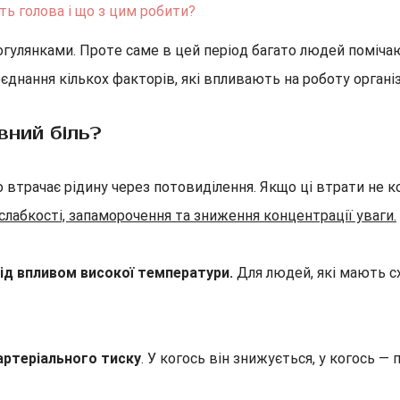
ть голова і що з цим робити?
огулянками. Проте саме в цей період багато людей помічаю
єднання кількох факторів, які впливають на роботу органі
вний біль?
о втрачає рідину через потовиділення. Якщо ці втрати не 
лабкості, запаморочення та зниження концентрації уваги.
ід впливом високої температури.
Для людей, які мають сх
артеріального тиску
. У когось він знижується, у когось —