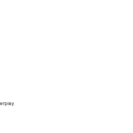
егріву.