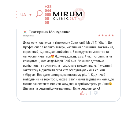
+38
044
585
UA
58
58
Екатерина Машуренко
Відгук про
Дуже хочу подякувати гінекологу Соколовій Марії Глібівні! Це
Професіонал з великої літери, настільки приємний, тактовний,
коректний, відповідальний лікар. З нею дуже комфортно та
легко спілкуватися
Я дуже рада, що в свій час, потрапила на
консультацію саме до Марії Глібівни. Вона все детально
розʼяснила та призначила правильне та ефективне лікування!
Також хочу відзначити сервіс та обслуговування в клініці
«Мірум». Все дуже швидко, на високому рівні. Є дитячий
майданчик на території, кафе зі столиками та диванчиками, де
можна зачекати та випити каву, якщо приїхав трохи раніше
Дівчата на рецепції дуже ввічливі. Всім рекомендую!
0