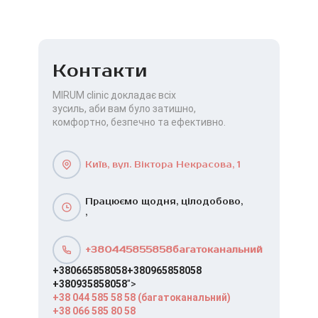
Контакти
MIRUM clinic докладає всіх
зусиль, аби вам було затишно,
комфортно, безпечно та ефективно.
Київ, вул. Віктора Некрасова, 1
Працюємо щодня, цілодобово,
,
+380445855858багатоканальний
+380665858058
+380965858058
+380935858058
">
+38 044 585 58 58 (багатоканальний)
+38 066 585 80 58