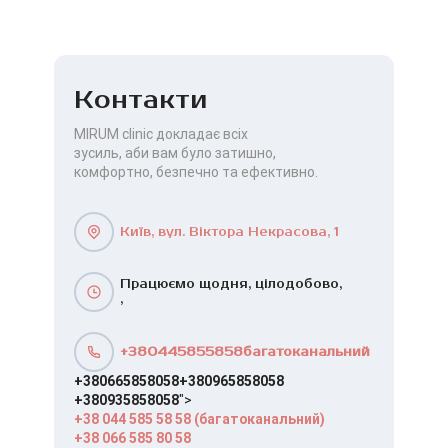
Контакти
MIRUM clinic докладає всіх
зусиль, аби вам було затишно,
комфортно, безпечно та ефективно.
Київ, вул. Віктора Некрасова, 1
Працюємо щодня, цілодобово,
,
+380445855858багатоканальний
+380665858058
+380965858058
+380935858058
">
+38 044 585 58 58 (багатоканальний)
+38 066 585 80 58