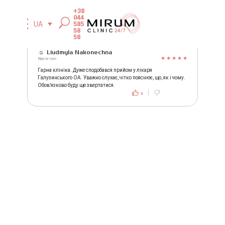
+38
044
585
UA
58
58
Liudmyla Nakonechna
Відгук про
Гарна клініка. Дуже сподобався прийом у лікаря
Галузинського ОА. Уважно слухає, чітко пояснює, що, як і чому.
Обовʼязково буду ще звертатися.
3