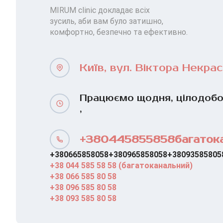
MIRUM clinic докладає всіх
зусиль, аби вам було затишно,
комфортно, безпечно та ефективно.
Київ, вул. Віктора Некрас
Працюємо щодня, цілодобо
,
+380445855858багаток
+380665858058
+380965858058
+38093585805
+38 044 585 58 58 (багатоканальний)
+38 066 585 80 58
+38 096 585 80 58
+38 093 585 80 58