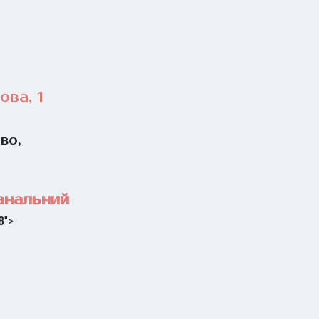
ова, 1
во,
анальний
8
">