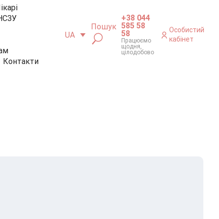
ікарі
+38 044
НСЗУ
585 58
Пошук
Особистий
58
UA
кабінет
Працюємо
щодня,
ам
цілодобово
Контакти