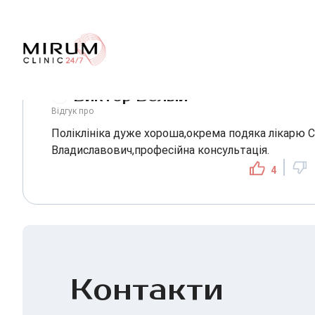
Виктор Белый
Відгук про
Поліклініка дуже хороша,окрема подяка лікарю 
Владиславович,професійна консультація.
4
Контакти