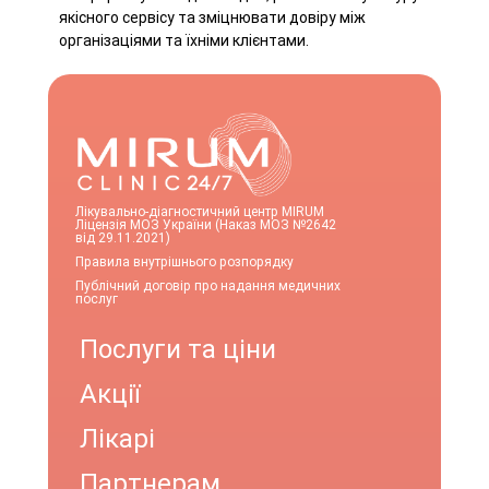
якісного сервісу та зміцнювати довіру між
організаціями та їхніми клієнтами.
Лікувально-діагностичний центр MIRUM
Ліцензія МОЗ України (Наказ МОЗ №2642
від 29.11.2021)
Правила внутрішнього розпорядку
Публічний договір про надання медичних
послуг
Послуги та ціни
Акції
Лікарі
Партнерам