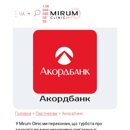
+38
044
585
UA
58
58
Акордбанк
Головна
Партнерам
Акордбанк
У Mirum Clinic ми переконані, що турбота про
здоров’я людини нерозривно пов’язана зі