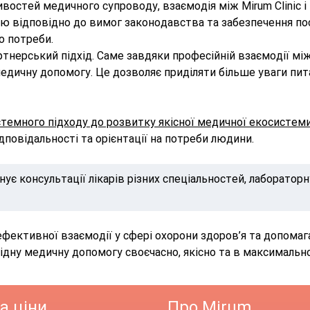
бливостей медичного супроводу, взаємодія між Mirum Clini
єю відповідно до вимог законодавства та забезпечення пос
о потреби.
ртнерський підхід. Саме завдяки професійній взаємодії 
дичну допомогу. Це дозволяє приділяти більше уваги питан
истемного підходу до розвитку якісної медичної екосистем
дповідальності та орієнтації на потреби людини.
нує консультації лікарів різних спеціальностей, лабораторн
у ефективної взаємодії у сфері охорони здоров’я та допом
дну медичну допомогу своєчасно, якісно та в максимальн
а ціни
Про Mirum