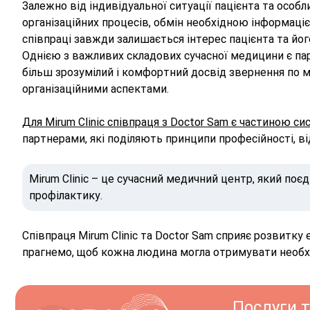
Залежно від індивідуальної ситуації пацієнта та осо
організаційних процесів, обмін необхідною інформаці
співпраці завжди залишається інтерес пацієнта та йог
Однією з важливих складових сучасної медицини є па
більш зрозумілий і комфортний досвід звернення по ме
організаційними аспектами.
Для Mirum Clinic співпраця з Doctor Sam є частиною с
партнерами, які поділяють принципи професійності, ві
Mirum Clinic – це сучасний медичний центр, який поєд
профілактику.
Співпраця Mirum Clinic та Doctor Sam сприяє розвитк
прагнемо, щоб кожна людина могла отримувати необхі
Послуги т