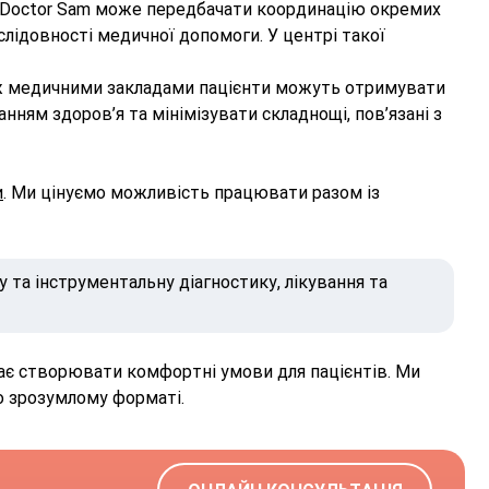
c і Doctor Sam може передбачати координацію окремих
лідовності медичної допомоги. У центрі такої
між медичними закладами пацієнти можуть отримувати
ням здоров’я та мінімізувати складнощі, пов’язані з
и
. Ми цінуємо можливість працювати разом із
у та інструментальну діагностику, лікування та
агає створювати комфортні умови для пацієнтів. Ми
о зрозумлому форматі.