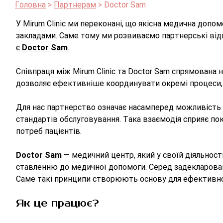
Головна
Партнерам
Doctor Sam
У Mirum Clinic ми переконані, що якісна медична допо
закладами. Саме тому ми розвиваємо партнерські відно
є
Doctor Sam
.
Співпраця між Mirum Clinic та Doctor Sam спрямована
дозволяє ефективніше координувати окремі процеси, 
Для нас партнерство означає насамперед можливість о
стандартів обслуговування. Така взаємодія сприяє п
потреб пацієнтів.
Doctor Sam
— медичний центр, який у своїй діяльност
ставленню до медичної допомоги. Серед задекларовани
Саме такі принципи створюють основу для ефективно
Як це працює?