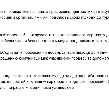
мога починається не лише з професійної діагностики та лік
сини з організаціями, які поділяють схожі підходи до тур
 на створення більш зручного та організованого маршруту 
забезпечуючи безперервність медичної допомоги та комфо
б’єднувати професійний досвід, сучасні підходи до медич
окращенню комунікації між учасниками процесу та допомаг
і приділяє увагу комплексному підходу до здоров’я, розви
х цінностей компанії — партнерство, довіра, професійний 
ї співпраці між медичними установами.