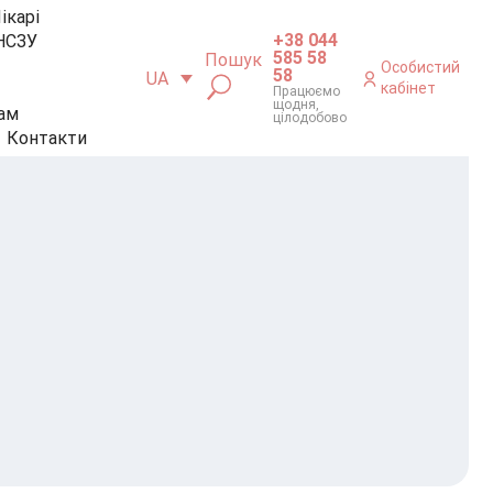
ікарі
+38 044
НСЗУ
585 58
Пошук
Особистий
58
UA
кабінет
Працюємо
щодня,
ам
цілодобово
Контакти