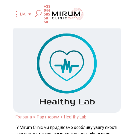
+38
044
585
UA
58
58
Healthy Lab
Головна
Партнерам
Healthy Lab
У Mirum Clinic ми приділяємо особливу увагу якості
діагностики, адже саме достовірна інформація