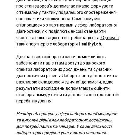
про стан здоров’я допомагає лікарю формувати
оптимальну тактику подальшого спостереження,
профілактики чи лікування. Саме тому ми
співпрацюємо з партнерами у сфері лабораторної
діагностики, які поділяють високі стандарти
якості та орієнтацію на потреби пацієнта.
Одним із
таких партнерів є лабораторія
HealthyLab
.
Для нас така співпраця означає можливість
забезпечити пацієнтам доступ до широкого
спектра лабораторних досліджень та сучасних
діагностичних рішень. Лабораторна діагностика є
важливою складовою медичної допомоги, адже
результати досліджень допомагають оцінити
стан організму, уточнити діагноз та контролювати
перебіг лікування.
HealthyLab працює у сфері лабораторної медицини
та виконує різні види лабораторних досліджень
для потреб пацієнтів і лікарів. У своїй діяльності
лабораторія приділяє увагу якості виконання