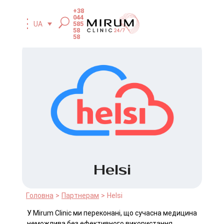
+38
044
585
UA
58
58
Helsi
Головна
Партнерам
Helsi
У Mirum Clinic ми переконані, що сучасна медицина
неможлива без ефективного використання