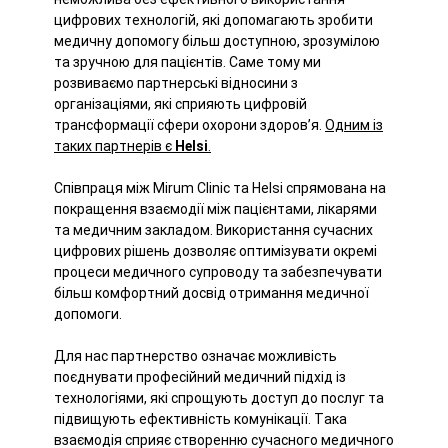
цифрових технологій, які допомагають зробити
медичну допомогу більш доступною, зрозумілою
та зручною для пацієнтів. Саме тому ми
розвиваємо партнерські відносини з
організаціями, які сприяють цифровій
трансформації сфери охорони здоров’я.
Одним із
таких партнерів є
Helsi
.
Співпраця між Mirum Clinic та Helsi спрямована на
покращення взаємодії між пацієнтами, лікарями
та медичним закладом. Використання сучасних
цифрових рішень дозволяє оптимізувати окремі
процеси медичного супроводу та забезпечувати
більш комфортний досвід отримання медичної
допомоги.
Для нас партнерство означає можливість
поєднувати професійний медичний підхід із
технологіями, які спрощують доступ до послуг та
підвищують ефективність комунікації. Така
взаємодія сприяє створенню сучасного медичного