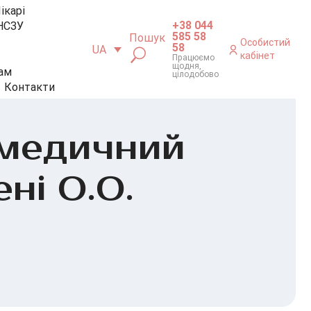
ікарі
+38 044
НСЗУ
585 58
Пошук
Особистий
58
UA
кабінет
Працюємо
щодня,
ам
цілодобово
Контакти
 медичний
ені О.О.