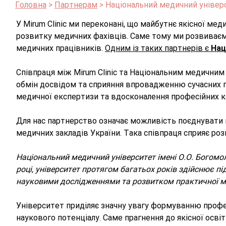
Головна
Партнерам
Національний медичний універс
У Mirum Clinic ми переконані, що майбутнє якісної м
розвитку медичних фахівців. Саме тому ми розвиваємо
медичних працівників.
Одним із таких партнерів є
Нац
Співпраця між Mirum Clinic та Національним медичним
обмін досвідом та сприяння впровадженню сучасних п
медичної експертизи та вдосконалення професійних к
Для нас партнерство означає можливість поєднувати 
медичних закладів України. Така співпраця сприяє ро
Національний медичний університет імені О.О. Богомол
році, університет протягом багатьох років здійснює пі
науковими дослідженнями та розвитком практичної м
Університет приділяє значну увагу формуванню профе
наукового потенціалу. Саме прагнення до якісної осві