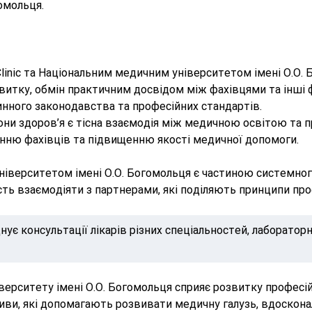
омольця.
Clinic та Національним медичним університетом імені О.О
звитку, обмін практичним досвідом між фахівцями та інші 
инного законодавства та професійних стандартів.
ни здоров’я є тісна взаємодія між медичною освітою та 
нню фахівців та підвищенню якості медичної допомоги.
університетом імені О.О. Богомольця є частиною системног
ть взаємодіяти з партнерами, які поділяють принципи проф
нує консультації лікарів різних спеціальностей, лабораторн
ніверситету імені О.О. Богомольця сприяє розвитку профе
тиви, які допомагають розвивати медичну галузь, вдоскон