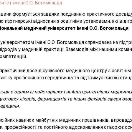
итет імені О.О. Богомольця
едицини формується завдяки поєднанню практичного досвіду
 партнерські відносини з освітніми установами, які відіг
іональний медичний університет імені О.О. Богомольця
.
 університетом імені О.О. Богомольця спрямована на підт
ідходів у медичній практиці. Взаємодія між нашими ком
омпетенцій.
практичний досвід сучасного медичного центру з освітнім
звитку професійного середовища та підтримує високі станд
ьця є одним із найстаріших і найавторитетніших медичних 
дготовку лікарів, фармацевтів та інших фахівців сфери охо
едицини.
сійних навичок майбутніх медичних працівників, впровад
ти, професійності та постійного вдосконалення створює осн