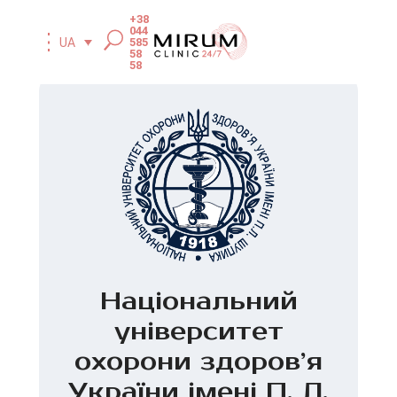
+38
044
585
UA
58
58
Національний
університет
охорони здоров’я
України імені П. Л.