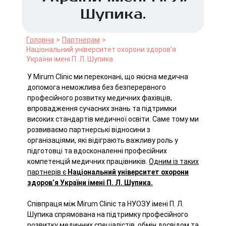
Шупика.
Головна
Партнерам
Національний університет охорони здоров’я
України імені П. Л. Шупика.
У Mirum Clinic ми переконані, що якісна медична
допомога неможлива без безперервного
професійного розвитку медичних фахівців,
впровадження сучасних знань та підтримки
високих стандартів медичної освіти. Саме тому ми
розвиваємо партнерські відносини з
організаціями, які відіграють важливу роль у
підготовці та вдосконаленні професійних
компетенцій медичних працівників.
Одним із таких
партнерів є
Національний університет охорони
здоров’я України імені П. Л. Шупика.
Співпраця між Mirum Clinic та НУОЗУ імені П. Л.
Шупика спрямована на підтримку професійного
розвитку медичних спеціалістів, обмін досвідом та