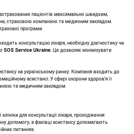
застрахованих пацієнтів максимально швидким,
том, страховою компанією та медичним закладом.
трахової програми.
роходить консультацію лікаря, необхідну діагностику чи
тю
SOS Service Ukraine
. Це дозволяє мінімізувати
систансу на українському ринку. Компанія входить до
маційному асистансі. У сфері охорони здоров’я її
анією та медичним закладом.
 клініки для консультації лікаря, проходження
чну допомогу, а фахівці асистансу допомагають
ійних питаннях.