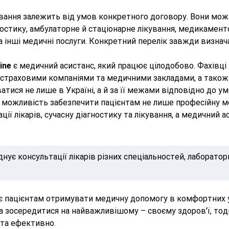
ання залежить від умов конкретного договору. Вони можут
ностику, амбулаторне й стаціонарне лікування, медикамен
та інші медичні послуги. Конкретний перелік завжди визна
ine
є медичний асистанс, який працює цілодобово. Фахівц
і страховими компаніями та медичними закладами, а тако
ися не лише в Україні, а й за її межами відповідно до ум
 можливість забезпечити пацієнтам не лише професійну м
ації лікарів, сучасну діагностику та лікування, а медични
нує консультації лікарів різних спеціальностей, лаборатор
 пацієнтам отримувати медичну допомогу в комфортних у
а зосередитися на найважливішому – своєму здоров’ї, тоді
 та ефективно.