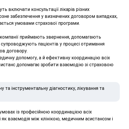
ь включати консультації лікарів різних
тозне забезпечення у визначених договором випадках,
чається умовами страхової програми.
і компанії приймають звернення, допомагають
ж супроводжують пацієнтів у процесі отримання
ов договору.
едичну допомогу, а й ефективну координацію всіх
й асистанс допомагає зробити взаємодію зі страховою
ну та інструментальну діагностику, лікування та
мовах із професійною координацією всіх
 як взаємодія між клінікою, медичним асистансом і