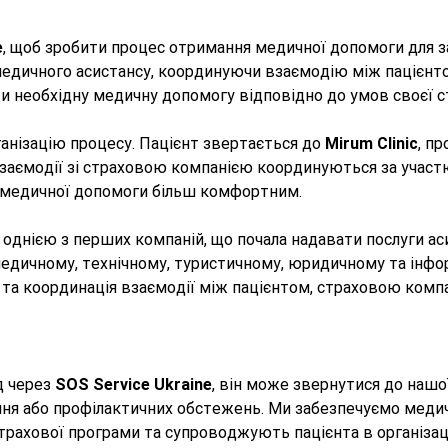
e
, щоб зробити процес отримання медичної допомоги для 
медичного асистансу, координуючи взаємодію між пацієн
 необхідну медичну допомогу відповідно до умов своєї с
ганізацію процесу. Пацієнт звертається до
Mirum Clinic
, п
 взаємодії зі страховою компанією координуються за учас
я медичної допомоги більш комфортним.
є однією з перших компаній, що почала надавати послуги а
медичному, технічному, туристичному, юридичному та інфор
 та координація взаємодії між пацієнтом, страховою комп
д через
SOS Service Ukraine
, він може звернутися до нашої
ання або профілактичних обстежень. Ми забезпечуємо меди
трахової програми та супроводжують пацієнта в організац