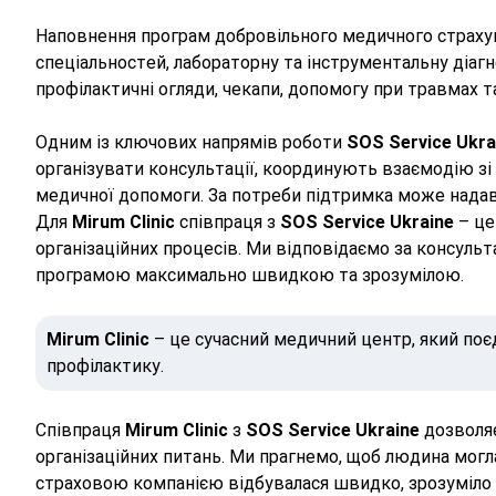
Наповнення програм добровільного медичного страхув
спеціальностей, лабораторну та інструментальну діаг
профілактичні огляди, чекапи, допомогу при травмах 
Одним із ключових напрямів роботи
SOS Service Ukra
організувати консультації, координують взаємодію з
медичної допомоги. За потреби підтримка може надават
Для
Mirum Clinic
співпраця з
SOS Service Ukraine
– це
організаційних процесів. Ми відповідаємо за консульт
програмою максимально швидкою та зрозумілою.
Mirum Clinic
– це сучасний медичний центр, який поєд
профілактику.
Співпраця
Mirum Clinic
з
SOS Service Ukraine
дозволяє
організаційних питань. Ми прагнемо, щоб людина могл
страховою компанією відбувалася швидко, зрозуміло