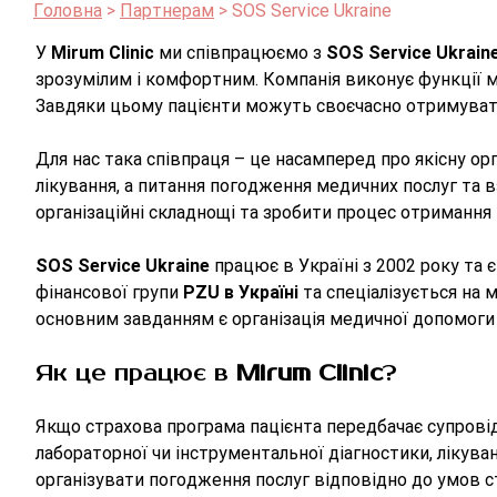
Головна
Партнерам
SOS Service Ukraine
У
Mirum Clinic
ми співпрацюємо з
SOS Service Ukrain
зрозумілим і комфортним. Компанія виконує функції 
Завдяки цьому пацієнти можуть своєчасно отримувати
Для нас така співпраця – це насамперед про якісну ор
лікування, а питання погодження медичних послуг та
організаційні складнощі та зробити процес отриманн
SOS Service Ukraine
працює в Україні з 2002 року та 
фінансової групи
PZU в Україні
та спеціалізується на 
основним завданням є організація медичної допомоги
Як це працює в
Mirum Clinic
?
Якщо страхова програма пацієнта передбачає супрові
лабораторної чи інструментальної діагностики, лікув
організувати погодження послуг відповідно до умов с