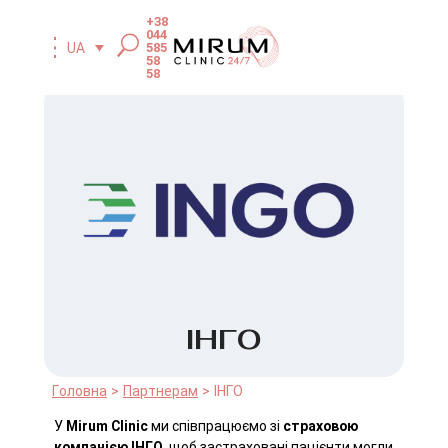
+38
044
585
UA
58
58
ІНГО
Головна
Партнерам
ІНГО
У
Mirum Clinic
ми співпрацюємо зі
страховою
компанією ІНГО
, щоб застраховані пацієнти могли