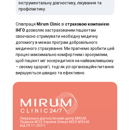
інструментальну діагностику, лікування та
профілактику.
Співпраця
Mirum Clinic
зі
страховою компанією
ІНГО
дозволяє застрахованим пацієнтам
своєчасно отримувати необхідну медичну
допомогу в межах програм добровільного
медичного страхування. Ми прагнемо зробити цей
процес максимально комфортним і зрозумілим,
щоб пацієнт міг зосередитися на найважливішому
– своєму здоров’ї, тоді як усі організаційні питання
вирішуються швидко та ефективно.
Лікувально-діагностичний центр MIRUM
Ліцензія МОЗ України (Наказ МОЗ №2642
від 29.11.2021)