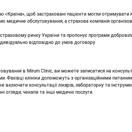
єю «Країна», щоб застраховані пацієнти могли отримувати
о медичне обслуговування, а страхова компанія організов
а страховому ринку України та пропонує програми доброві
ндивідуально відповідно до умов договору.
уговування в Mirum Clinic, ви можете записатися на консул
ми. Фахівці клініки допоможуть з організаційними питанн
 включати консультації лікарів, лабораторну та інструмен
і огляди, чекапи та інші медичні послуги.