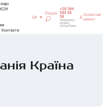
ікарі
+38 044
НСЗУ
585 58
Пошук
Особистий
58
UA
кабінет
Працюємо
щодня,
ам
цілодобово
Контакти
анія Країна