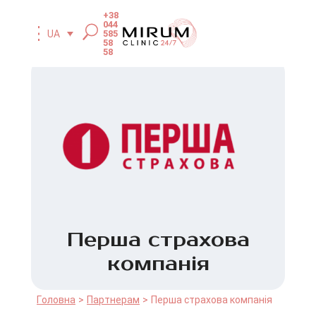
+38
044
585
UA
58
58
Перша cтрахова
компанія
Головна
Партнерам
Перша cтрахова компанія