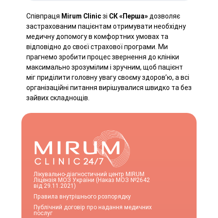
Співпраця
Mirum Clinic
зі
СК «Перша»
дозволяє
застрахованим пацієнтам отримувати необхідну
медичну допомогу в комфортних умовах та
відповідно до своєї страхової програми. Ми
прагнемо зробити процес звернення до клініки
максимально зрозумілим і зручним, щоб пацієнт
міг приділити головну увагу своєму здоров’ю, а всі
організаційні питання вирішувалися швидко та без
зайвих складнощів.
Лікувально-діагностичний центр MIRUM
Ліцензія МОЗ України (Наказ МОЗ №2642
від 29.11.2021)
Правила внутрішнього розпорядку
Публічний договір про надання медичних
послуг