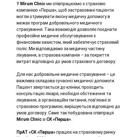
У
Mirum Clinic
ми співпрацюємо з страховю
компанією «Перша», щоб застраховані пацієнти
могли отримувати якісну медичну допомогу в
межах програм добровільного медичного
страхування. Така взаємодія дозволяє поєднати
професійне медичне обслуговування з
фінансовим захистом, який забезпечує страховий
поліс. Ми відповідаємо за медичну частину
лікування, а страхова компанія – за покриття
витрат відповідно до умов страхового договору.
Для нас добровільне медичне страхування – це
важлива складова сучасної медичної допомоги.
Пацієнт звертається до клініки, проходить
консультацію лікаря, необхідні обстеження та
лікування, а організаційні питання, пов’язані зі
страховою програмою, вирішуються відповідно до
умов договору. Саме так побудована співпраця
Mirum Clinic
зі
СК «Перша»
.
ПрАТ «СК «Перша»
працює на страховому ринку