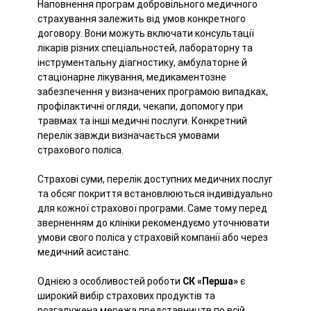
Наповнення програм добровільного медичного
страхування залежить від умов конкретного
договору. Вони можуть включати консультації
лікарів різних спеціальностей, лабораторну та
інструментальну діагностику, амбулаторне й
стаціонарне лікування, медикаментозне
забезпечення у визначених програмою випадках,
профілактичні огляди, чекапи, допомогу при
травмах та інші медичні послуги. Конкретний
перелік завжди визначається умовами
страхового поліса.
Страхові суми, перелік доступних медичних послуг
та обсяг покриття встановлюються індивідуально
для кожної страхової програми. Саме тому перед
зверненням до клініки рекомендуємо уточнювати
умови свого поліса у страховій компанії або через
медичний асистанс.
Однією з особливостей роботи
СК «Перша»
є
широкий вибір страхових продуктів та
розгалужена мережа представництв по всій