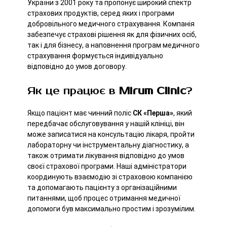
України з 2001 року та пропонує широкий спектр
страхових продуктів, серед яких і програми
добровільного медичного страхування. Компанія
забезпечує страхові рішення як для фізичних осіб,
так і для бізнесу, а наповнення програм медичного
страхування формується індивідуально
відповідно до умов договору.
Як це працює в
Mirum Clinic
?
Якщо пацієнт має чинний поліс
СК «Перша»
, який
передбачає обслуговування у нашій клініці, він
може записатися на консультацію лікаря, пройти
лабораторну чи інструментальну діагностику, а
також отримати лікування відповідно до умов
своєї страхової програми. Наші адміністратори
координують взаємодію зі страховою компанією
та допомагають пацієнту з організаційними
питаннями, щоб процес отримання медичної
допомоги був максимально простим і зрозумілим.