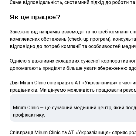
Саме відповідальність, системний підхід до роботи та
Як це працює?
Залежно від напрямів взаємодії та потреб компанії сп
комплексних обстежень (check-up програм), консульта
відповідно до потреб компанії та особливостей медич
Однією з важливих складових сучасної корпоративної к
допомагають приділяти більше уваги збереженню здор
Для Mirum Clinic співпраця з АТ «Укрзалізниця» є час
працівників. Ми цінуємо можливість працювати разом і
Mirum Clinic — це сучасний медичний центр, який поєд
профілактику.
Співпраця Mirum Clinic та АТ «Укрзалізниця» сприяє 