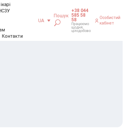
ікарі
+38 044
НСЗУ
585 58
Пошук
Особистий
58
UA
кабінет
Працюємо
щодня,
ам
цілодобово
Контакти