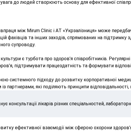
 увага до людей створюють основу для ефективної співпрац
івпраця між Mirum Clinic і АТ «Укрзалізниця» може передб
цій фахівців та інших заходів, спрямованих на підтримку 
ного супроводу.
ультури є турбота про здоров’я співробітників. Регулярні
ов’я, підтримувати працездатність та формувати відпові
тиною системного підходу до розвитку корпоративної медиц
з партнерами, які поділяють принципи відповідальності, п
нує консультації лікарів різних спеціальностей, лабораторн
розвитку ефективної взаємодії між сферою охорони здоров