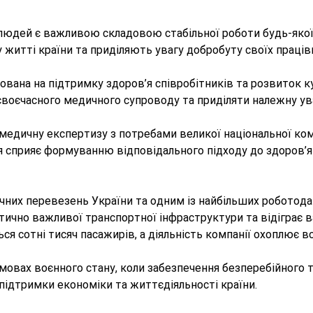
я людей є важливою складовою стабільної роботи будь-якої
у житті країни та приділяють увагу добробуту своїх праців
мована на підтримку здоров’я співробітників та розвиток 
оєчасного медичного супроводу та приділяти належну ува
едичну експертизу з потребами великої національної компа
 сприяє формуванню відповідального підходу до здоров’я
чних перевезень України та одним із найбільших роботодав
ично важливої транспортної інфраструктури та відіграє в
 сотні тисяч пасажирів, а діяльність компанії охоплює всі
умовах воєнного стану, коли забезпечення безперебійного
підтримки економіки та життєдіяльності країни.