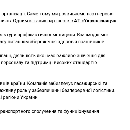
 організації. Саме тому ми розвиваємо партнерські
ників.
Одним із таких партнерів є
АТ «Укрзалізниця»
.
культури профілактичної медицини. Взаємодія між
гу питанням збереження здоров’я працівників.
нії, діяльність якої має важливе значення для
 персоналу та підтримці високих стандартів
ців країни. Компанія забезпечує пасажирські та
ажливу роль у забезпеченні безперервної логістики.
 регіони України.
 транспортного сполучення та функціонування