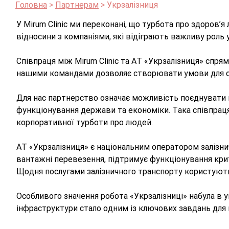
Головна
Партнерам
Укрзалізниця
У Mirum Clinic ми переконані, що турбота про здоров’
відносини з компаніями, які відіграють важливу роль 
Співпраця між Mirum Clinic та АТ «Укрзалізниця» спря
нашими командами дозволяє створювати умови для св
Для нас партнерство означає можливість поєднувати м
функціонування держави та економіки. Така співпраця
корпоративної турботи про людей.
АТ «Укрзалізниця» є національним оператором залізни
вантажні перевезення, підтримує функціонування крит
Щодня послугами залізничного транспорту користуються
Особливого значення робота «Укрзалізниці» набула в 
інфраструктури стало одним із ключових завдань для 