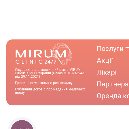
Послуги т
Акції
Лікувально-діагностичний центр MIRUM
Лікарі
Ліцензія МОЗ України (Наказ МОЗ №2642
від 29.11.2021)
Партнер
Правила внутрішнього розпорядку
Публічний договір про надання медичних
послуг
Оренда к