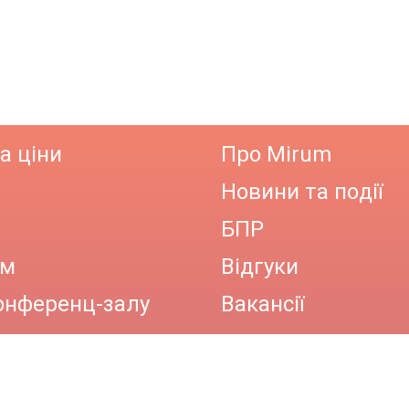
а ціни
Про Mirum
Новини та події
БПР
ам
Відгуки
онференц-залу
Вакансії