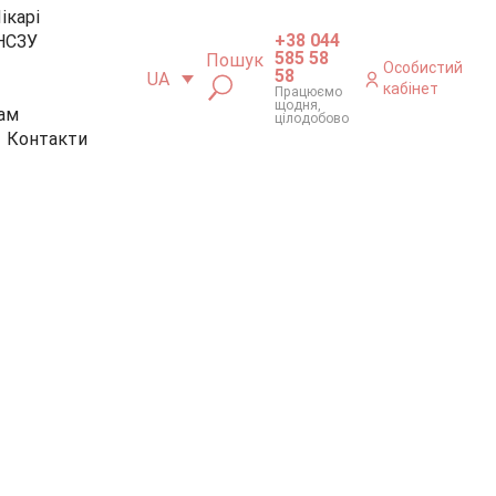
ікарі
+38 044
НСЗУ
585 58
Пошук
Особистий
58
UA
кабінет
Працюємо
щодня,
ам
цілодобово
Контакти