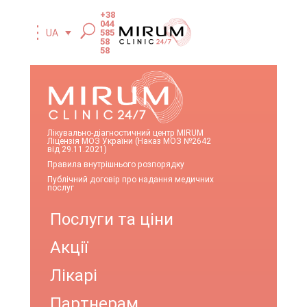
+38
044
585
UA
58
58
Лікувально-діагностичний центр MIRUM
Ліцензія МОЗ України (Наказ МОЗ №2642
від 29.11.2021)
Правила внутрішнього розпорядку
Публічний договір про надання медичних
послуг
Послуги та ціни
Акції
Лікарі
Партнерам