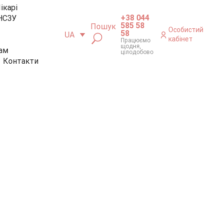
ікарі
+38 044
НСЗУ
585 58
Пошук
Особистий
58
UA
кабінет
Працюємо
щодня,
ам
цілодобово
Контакти