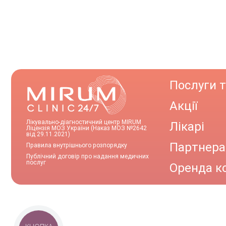
Послуги т
Акції
Лікувально-діагностичний центр MIRUM
Лікарі
Ліцензія МОЗ України (Наказ МОЗ №2642
від 29.11.2021)
Партнер
Правила внутрішнього розпорядку
Публічний договір про надання медичних
послуг
Оренда к