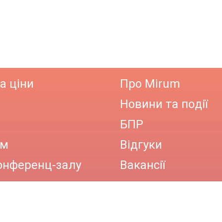
а ціни
Про Mirum
Новини та події
БПР
ам
Відгуки
онференц-залу
Вакансії