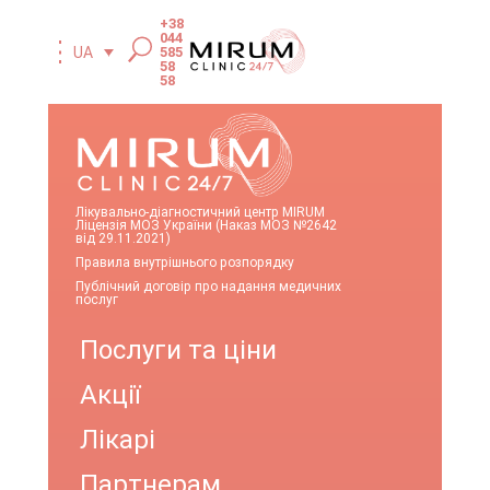
+38
044
585
UA
58
58
Лікувально-діагностичний центр MIRUM
Ліцензія МОЗ України (Наказ МОЗ №2642
від 29.11.2021)
Правила внутрішнього розпорядку
Публічний договір про надання медичних
послуг
Послуги та ціни
Акції
Лікарі
Партнерам