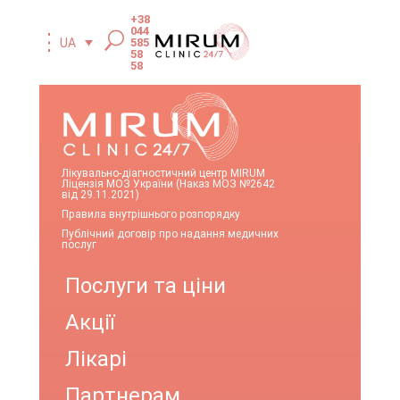
+38
044
585
UA
58
58
Лікувально-діагностичний центр MIRUM
Ліцензія МОЗ України (Наказ МОЗ №2642
від 29.11.2021)
Правила внутрішнього розпорядку
Публічний договір про надання медичних
послуг
Послуги та ціни
Акції
Лікарі
Партнерам