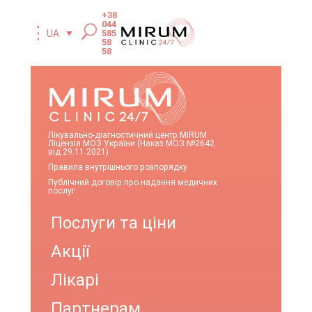
+38
044
585
UA
58
58
Лікувально-діагностичний центр MIRUM
Ліцензія МОЗ України (Наказ МОЗ №2642
від 29.11.2021)
Правила внутрішнього розпорядку
Публічний договір про надання медичних
послуг
Послуги та ціни
Акції
Лікарі
Партнерам