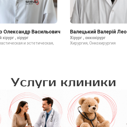
о Олександр Васильович
Валецький Валерій Лео
хірург , хірург
Хірург , онкохірург
ластическая и эстетическая,
Хирургия, Онкохирургия
Услуги клиники