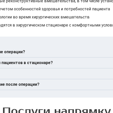
ые реконструктивные вмешательства, в том числе устан
учетом особенностей здоровья и потребностей пациента
ологии во время хирургических вмешательств
одятся в хирургическом стационаре с комфортными услов
ле операции?
местные, двухместные и трехместные палаты.
 пациентов в стационаре?
опедических кроватях и отделении интенсивной терапии.
 питание (1-3 раза в сутки)
смотрен уход за медицинским персоналом.
ерсоналом
тской хирургии и анестезии, а также дневной стационар в 
ие после операции?
 пребывания
ия сопровождающего в палате
организма человека.
чения большинство пациентов восстанавливаются быстро
Послуги напрямку