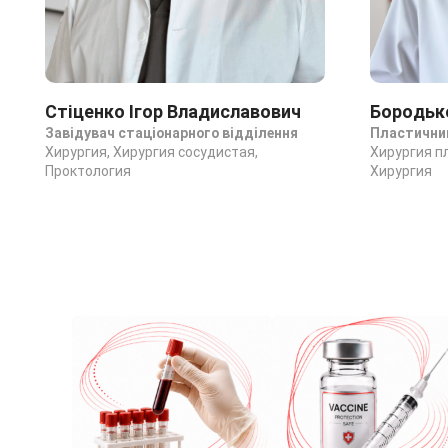
Стіценко Ігор Владиславович
Бородьк
Завідувач стаціонарного відділення
Пластичний 
Хирургия, Хирургия сосудистая,
Хирургия п
Проктология
Хирургия