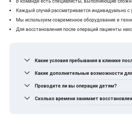
В команде есть специалисты, выполняющие сложн
Каждый случай рассматривается индивидуально с 
Мы используем современное оборудование и техн
Для восстановления после операций пациенты нах
Какие условия пребывания в клинике пос
В хирургическом стационаре доступны одно
Какие дополнительные возможности для
Также есть возможность размещения на орт
Проводите ли вы операции детям?
Комплексное диетическое или облегченное
В течение всего времени пребывания преду
Индивидуальный уход за медицинским п
Да, у нас в команде есть специалисты по де
Сколько времени занимает восстановлен
Курация врачом в течение всего периода
Возможность дополнительного пребыван
Это зависит от сложности хирургического и 
Однако благодаря современным методам ле