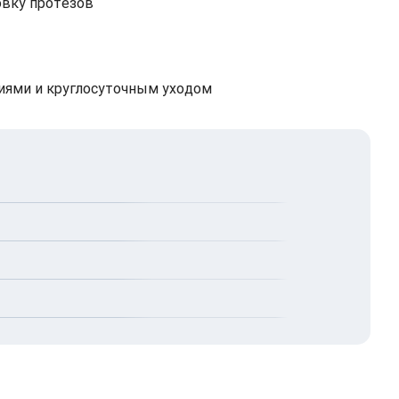
овку протезов
иями и круглосуточным уходом
отделении педиатрии.
.