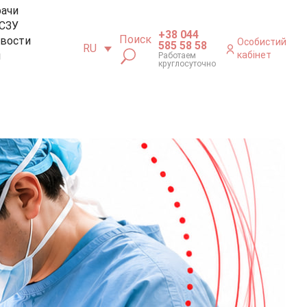
рачи
СЗУ
+38 044
Поиск
вости
Особистий
585 58 58
RU
м
кабінет
Работаем
круглосуточно