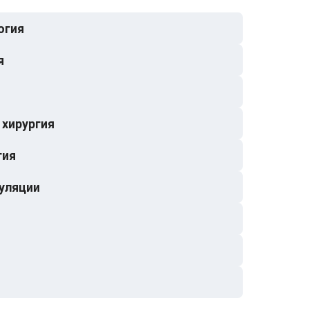
огия
я
хирургия
гия
уляции