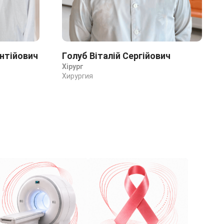
нтійович
Голуб Віталій Сергійович
Хірург
Хирургия