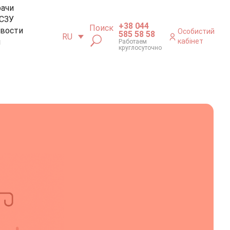
рачи
СЗУ
+38 044
Поиск
вости
Особистий
585 58 58
RU
м
кабінет
Работаем
круглосуточно