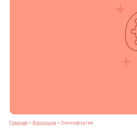
Главная
Взрослым
Онкохирургия