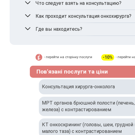
Нет, специальная подготовка не требуется.
Что следует взять на консультацию?
Медицинская карта, результаты обследован
Как проходит консультация онкохирурга?
Врач оценивает опухоль, собирает историю 
Где вы находитесь?
MIRUM Clinic находится по адресу: г. Киев, ул
-10%
- перейти на сторінку послуги
- перейти н
Пов'язані послуги та ціни
Консультация хирурга-онколога
МРТ органов брюшной полости (печень,
железа) с контрастированием
КТ онкоскрининг (головы, шеи, грудной
малого таза) с контрастированием