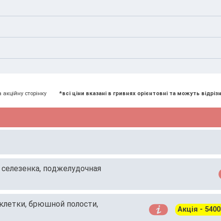
ий, снимки исследований и выводы предыдущих врачей.
болезни, анализирует предварительные обследования и со
. Виктора Некрасова, 1
а акційну сторінку
*всі ціни вказані в гривнях орієнтовні та можуть відрізн
 селезенка, поджелудочная
 клетки, брюшной полости,
Акція - 5400