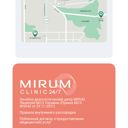
Лечебно-диагностический центр MIRUM
Лицензия МОЗ Украины (Приказ МОЗ
№2642 от 29.11.2021)
Правила внутреннего распорядка
Публичный договор о предоставлении
медицинских услуг