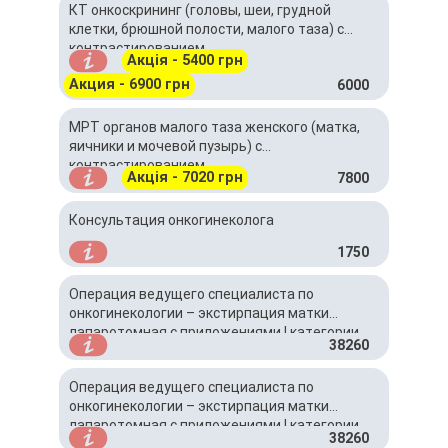
КТ онкоскрининг (головы, шеи, грудной
клетки, брюшной полости, малого таза) с
контрастированием
Акція - 5400 грн
Акция - 6900 грн
6000
МРТ органов малого таза женского (матка,
яичники и мочевой пузырь) с
контрастированием
Акція - 7020 грн
7800
Консультация онкогинеколога
1750
Операция ведущего специалиста по
онкогинекологии – экстирпация матки
лапаротомная с приложениями I категории
38260
сложности (без стоимости ПГД)
Операция ведущего специалиста по
онкогинекологии – экстирпация матки
лапаротомная с приложениями I категории
38260
сложности (без стоимости ПГД)