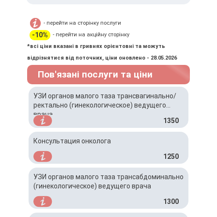
– автобус № 32
– маршрутные такси № 575 и
- перейти на сторінку послуги
№ 537
-10%
- перейти на акційну сторінку
*всі ціни вказані в гривнях орієнтовні та можуть
відрізнятися від поточних, ціни оновлено - 28.05.2026
Пов'язані послуги та ціни
УЗИ органов малого таза трансвагинально/
ректально (гинекологическое) ведущего
врача
1350
Консультация онколога
1250
УЗИ органов малого таза трансабдоминально
(гинекологическое) ведущего врача
1300