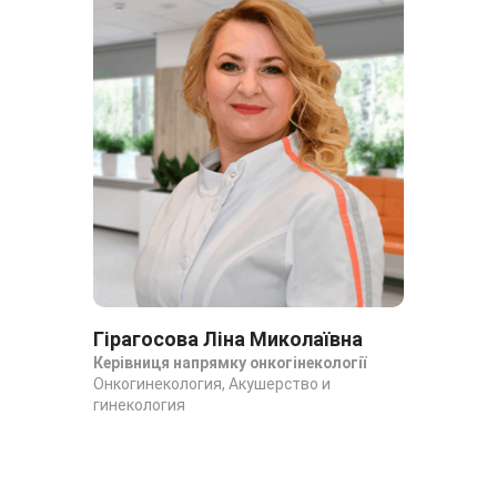
Гірагосова Ліна Миколаївна
Керівниця напрямку онкогінекології
Онкогинекология, Акушерство и
гинекология