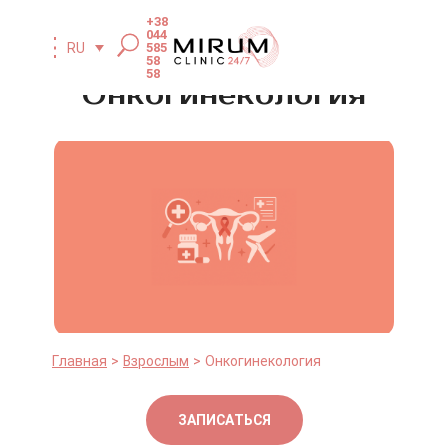
+38
044
585
RU
58
58
Онкогинекология
Главная
Взрослым
Онкогинекология
ЗАПИСАТЬСЯ