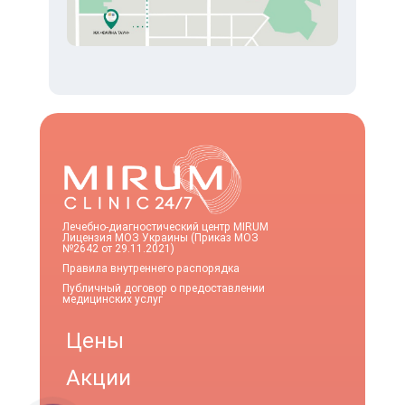
Лечебно-диагностический центр MIRUM
Лицензия МОЗ Украины (Приказ МОЗ
№2642 от 29.11.2021)
Правила внутреннего распорядка
Публичный договор о предоставлении
медицинских услуг
Цены
Акции