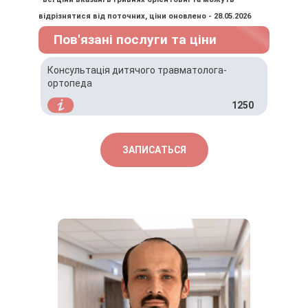
Направление от врача
відрізнятися від поточних, ціни оновлено - 28.05.2026
(если есть).
Пов'язані послуги та ціни
Консультація дитячого травматолога-
ортопеда
1250
ЗАПИСАТЬСЯ