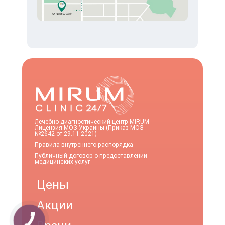
Лечебно-диагностический центр MIRUM
Лицензия МОЗ Украины (Приказ МОЗ
№2642 от 29.11.2021)
Правила внутреннего распорядка
Публичный договор о предоставлении
медицинских услуг
Цены
Акции