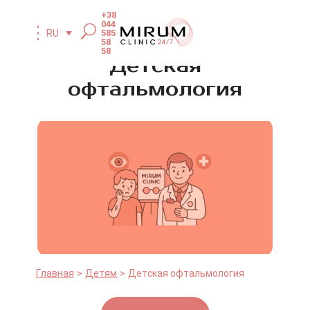
+38
044
585
RU
58
58
Детская
офтальмология
Главная
Детям
Детская офтальмология