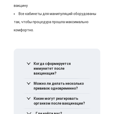
вакцину
Все кабинеты для манипуляций оборудованы
так, чтобы процедура прошла максимально
комфортно.
Когда сформируется
иммунитет после
вакцинации?
Это зависит от вакцины и
Можно ли делать несколько
особенностей организма
прививок одновременно?
каждого человека.
Обычно это срок от
Да, некоторые вакцины
Какие могут реагировать
нескольких дней до
разрешено комбинировать.
организм после вакцинации?
нескольких недель после
Однако это обязательно
завершения курса
следует обсудить с врачом.
Чаще появляется легче
Где найти вас?