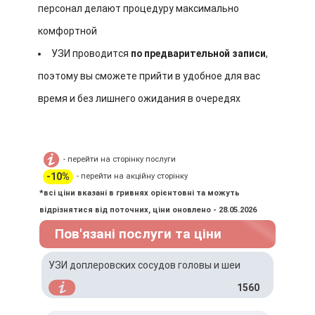
персонал делают процедуру максимально
комфортной
УЗИ проводится
по предварительной записи
,
поэтому вы сможете прийти в удобное для вас
время и без лишнего ожидания в очередях
- перейти на сторінку послуги
-10%
- перейти на акційну сторінку
*всі ціни вказані в гривнях орієнтовні та можуть
відрізнятися від поточних, ціни оновлено - 28.05.2026
Пов'язані послуги та ціни
УЗИ доплеровских сосудов головы и шеи
1560