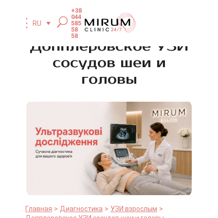
+38
044
585
RU
58
58
Допплеровское УЗИ
сосудов шеи и
головы
Главная
Диагностика
УЗИ взрослым