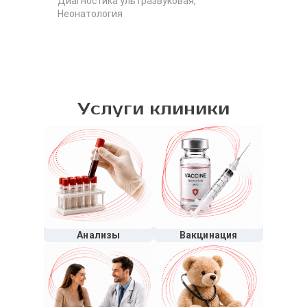
Диагностика ультразвуковая,
Кар
Неонатология
уль
Услуги клиники
Анализы
Вакцинация