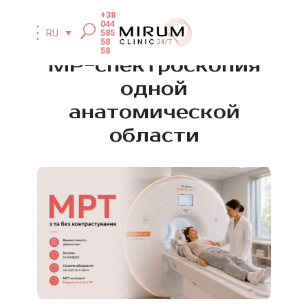
+38
044
585
RU
58
58
МР-спектроскопия
одной
анатомической
области