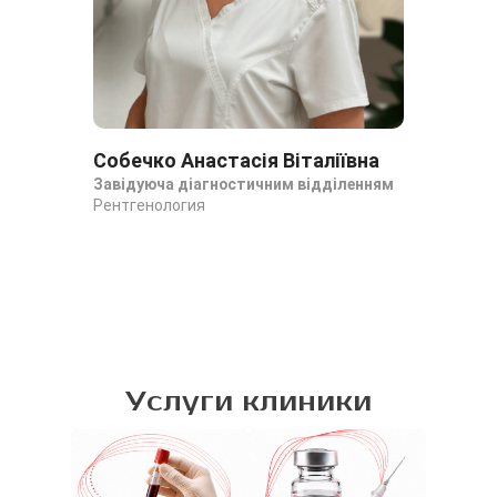
Собечко Анастасія Віталіївна
Ба
Завідуюча діагностичним відділенням
Ан
Рентгенология
Рен
Рен
Услуги клиники