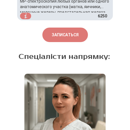
МР-спектроскопия любых органов или одного
анатомического участка (матка, яичники,
молочные железы, предстательная железа,
6250
печень, поджелудочная железа, мозг)
проводится и оплачивается дополнительно к
основному исследованию.
ЗАПИСАТЬСЯ
Спеціалісти напрямку: