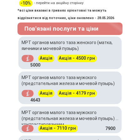
-10%
- перейти на акційну сторінку
*всі ціни вказані в гривнях орієнтовні та можуть
відрізнятися від поточних, ціни оновлено - 28.05.2026
Пов'язані послуги та ціни
МРТ органов малого таза женского (матка,
яичники и мочевой пузырь)
Акція
Акція - 4500 грн
5000
МРТ органов малого таза мужского
(предстательная железа и мочевой пузырь)
Акція
Акція - 4179 грн
4643
МРТ органов малого таза мужского
(предстательная железа и мочевой пузырь) с
контрастированием
Акція - 7110 грн
7900