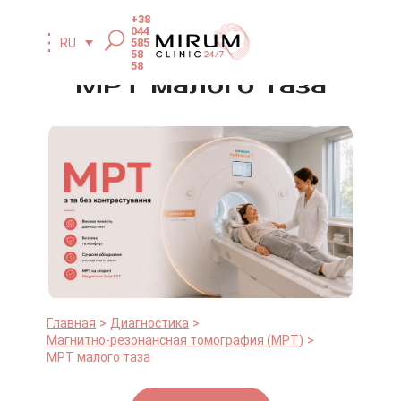
+38
044
585
RU
58
58
МРТ малого таза
Главная
Диагностика
Магнитно-резонансная томография (МРТ)
МРТ малого таза