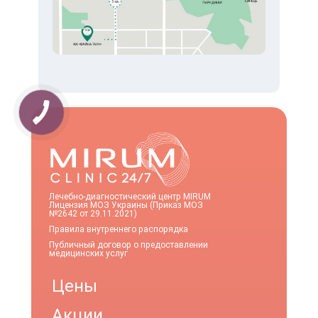
Лечебно-диагностический центр MIRUM
Лицензия МОЗ Украины (Приказ МОЗ
№2642 от 29.11.2021)
Правила внутреннего распорядка
Публичный договор о предоставлении
медицинских услуг
Цены
Акции