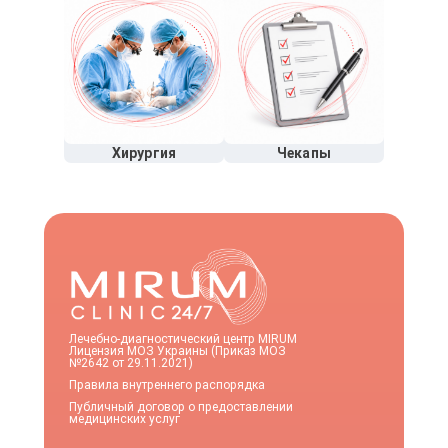
Хирургия
Чекапы
Лечебно-диагностический центр MIRUM
Лицензия МОЗ Украины (Приказ МОЗ
№2642 от 29.11.2021)
Правила внутреннего распорядка
Публичный договор о предоставлении
медицинских услуг