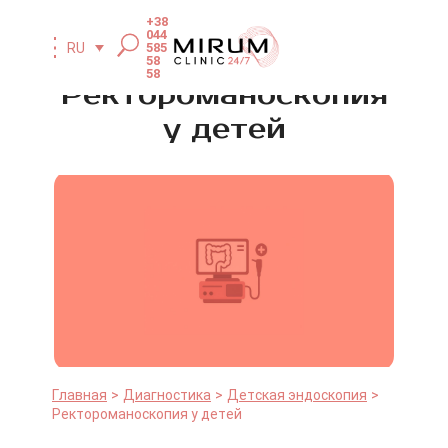
+38
044
585
RU
58
58
Ректороманоскопия
у детей
Главная
Диагностика
Детская эндоскопия
Ректороманоскопия у детей