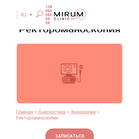
+38
044
585
RU
58
58
Ректороманоскопия
Главная
Диагностика
Эндоскопия
Ректороманоскопия
ЗАПИСАТЬСЯ