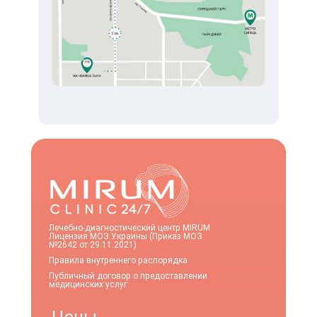
Лечебно-диагностический центр MIRUM
Лицензия МОЗ Украины (Приказ МОЗ
№2642 от 29.11.2021)
Правила внутреннего распорядка
Публичный договор о предоставлении
медицинских услуг