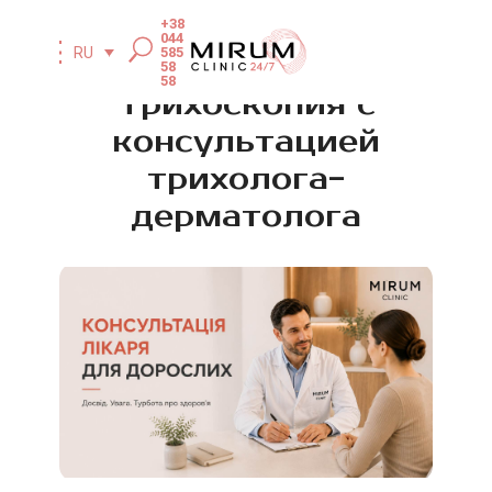
+38
044
585
RU
58
58
Трихоскопия с
консультацией
трихолога-
дерматолога