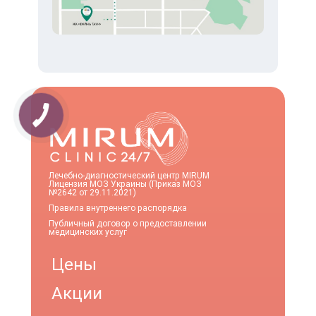
Лечебно-диагностический центр MIRUM
Лицензия МОЗ Украины (Приказ МОЗ
№2642 от 29.11.2021)
Правила внутреннего распорядка
Публичный договор о предоставлении
медицинских услуг
Цены
Акции