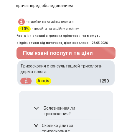
врача перед обследованием
- перейти на сторінку послуги
-10%
- перейти на акційну сторінку
*всі ціни вказані в гривнях орієнтовні та можуть
відрізнятися від поточних, ціни оновлено - 28.05.2026
Пов'язані послуги та ціни
Трихоскопия с консультацией трихолога-
дерматолога
Акція
1250
Болезненная ли
трихоскопия?
Процедура безболезненна
Сколько длится
и не вызывает
трихоскопия с