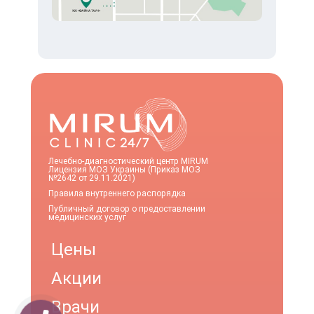
Лечебно-диагностический центр MIRUM
Лицензия МОЗ Украины (Приказ МОЗ
№2642 от 29.11.2021)
Правила внутреннего распорядка
Публичный договор о предоставлении
медицинских услуг
Цены
Акции
Врачи