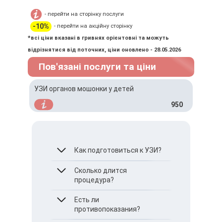
- перейти на сторінку послуги
-10%
- перейти на акційну сторінку
*всі ціни вказані в гривнях орієнтовні та можуть
відрізнятися від поточних, ціни оновлено - 28.05.2026
Пов'язані послуги та ціни
УЗИ органов мошонки у детей
950
Как подготовиться к УЗИ?
Рекомендуется
Сколько длится
опорожнить мочевой
процедура?
пузырь перед
проведением
Приблизительно 15–20
Есть ли
обследования.
минут.
противопоказания?
За несколько дней до УЗИ