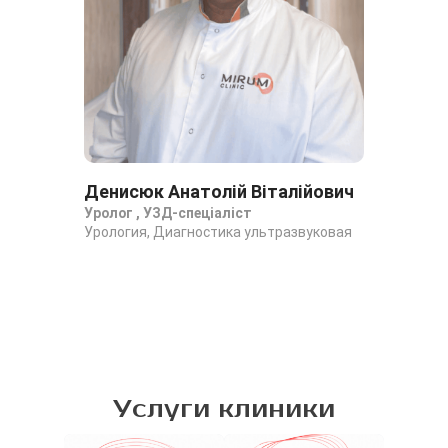
Денисюк Анатолій Віталійович
Ко
Уролог , УЗД-спеціаліст
Ур
Урология, Диагностика ультразвуковая
Уро
Услуги клиники