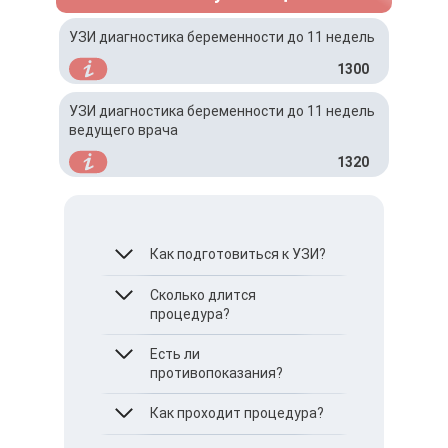
УЗИ диагностика беременности до 11 недель
1300
УЗИ диагностика беременности до 11 недель
ведущего врача
1320
Как подготовиться к УЗИ?
Сколько длится
За 1 час до процедуры
выпить 3-4 стакана
процедура?
негазированной воды и не
посещать туалет, ведь
В среднем 15-20 минут.
Есть ли
мочевой пузырь должен
противопоказания?
быть обязательно
наполнен
Нет.
Как проходит процедура?
Если врач
дополнительно назначит