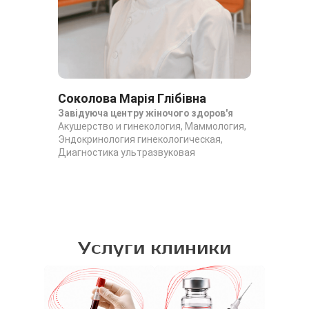
Соколова Марія Глібівна
Зу
Завідуюча центру жіночого здоров'я
Лік
Акушерство и гинекология, Маммология,
Диа
Эндокринология гинекологическая,
Диагностика ультразвуковая
Услуги клиники