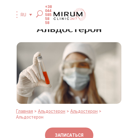
+38
044
585
RU
58
58
Альдостерон
Главная
Альдостерон
Альдостерон
Альдостерон
ЗАПИСАТЬСЯ