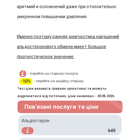
аритмий и осложнений даже при относительно
умеренном повышении давления.
Именно поэтому ранняя диагностика нарушений
альдостеронового обмена имеет большое
прогностическое значение.
- перейти на сторінку послуги
-10%
- перейти на акційну сторінку
*всі ціни вказані в гривнях орієнтовні та можуть
відрізнятися від поточних, ціни оновлено - 28.05.2026
Пов'язані послуги та ціни
Альдостерон
649