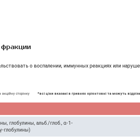
 фракции
льствовать о воспалении, иммунных реакциях или наруше
а акційну сторінку
*всі ціни вказані в гривнях орієнтовні та можуть відрізн
, глобулины, альб./глоб., α-1-
 γ-глобулины)