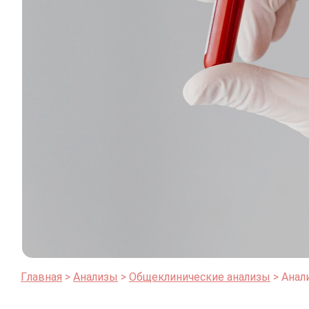
Главная
Анализы
Общеклинические анализы
Анал