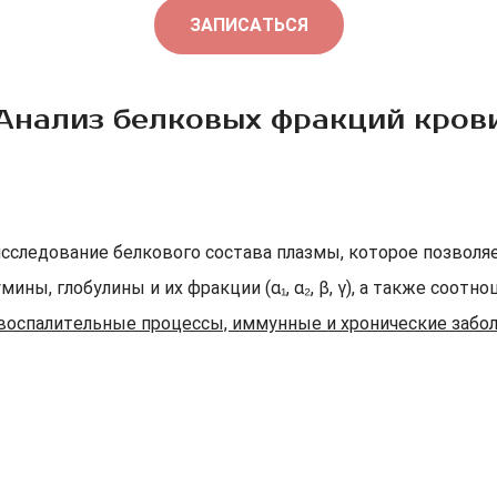
ЗАПИСАТЬСЯ
Анализ белковых фракций кров
сследование белкового состава плазмы, которое позволя
мины, глобулины и их фракции (α₁, α₂, β, γ), а также соотн
воспалительные процессы, иммунные и хронические забол