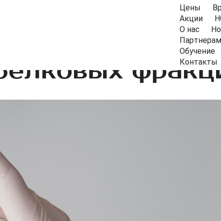
Цены
В
Акции
Н
О нас
Но
Партнера
Обучение
белковых фракц
Контакты