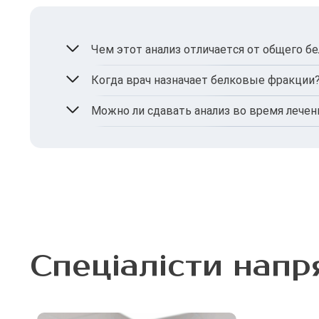
Чем этот анализ отличается от общего бе
Он показывает не только общий уровень б
Когда врач назначает белковые фракции
При подозрении на воспалительные, иммунн
Можно ли сдавать анализ во время лечен
Да, но обо всех препаратах необходимо соо
Спеціалісти напр