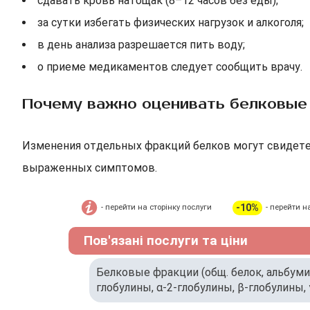
сдавать кровь натощак (8–12 часов без еды);
за сутки избегать физических нагрузок и алкоголя;
в день анализа разрешается пить воду;
о приеме медикаментов следует сообщить врачу.
Почему важно оценивать белковые
Изменения отдельных фракций белков могут свидете
выраженных симптомов.
-10%
- перейти на сторінку послуги
- перейти н
Пов'язані послуги та ціни
Белковые фракции (общ. белок, альбумины
глобулины, α-2-глобулины, β-глобулины,