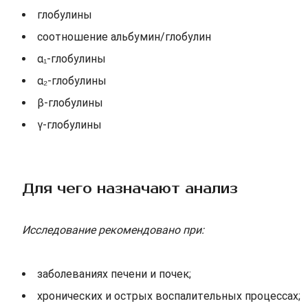
глобулины
соотношение альбумин/глобулин
α₁-глобулины
α₂-глобулины
β-глобулины
γ-глобулины
Для чего назначают анализ
Исследование рекомендовано при:
заболеваниях печени и почек;
хронических и острых воспалительных процессах;