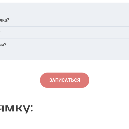
лка?
елка, но соотношение отдельных белковых фракций.
?
ые или хронические заболевания.
ия?
бщить врачу.
ЗАПИСАТЬСЯ
ямку: