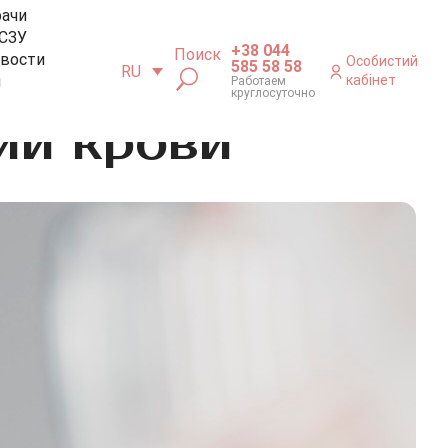
рачи
СЗУ
+38 044
Поиск
вости
Особистий
585 58 58
RU
м
кабінет
Работаем
круглосуточно
ий крови