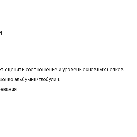
и
ет оценить соотношение и уровень основных белков
ошение альбумин/глобулин.
евания.