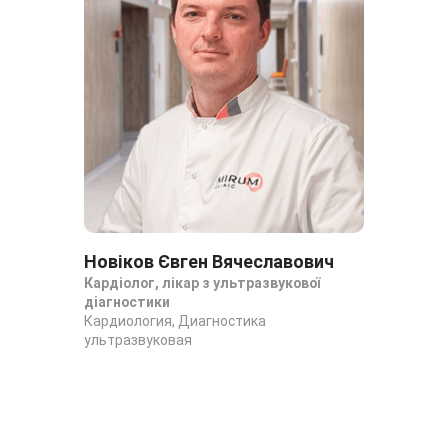
Новіков Євген Вячеславович
Го
Кардіолог, лікар з ультразвукової
Лік
діагностики
нео
Кардиология, Диагностика
Диа
ультразвуковая
Нео