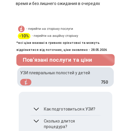
время и без лишнего ожидания в очередях
- перейти на сторінку послуги
-10%
- перейти на акційну сторінку
*всі ціни вказані в гривнях орієнтовні та можуть
відрізнятися від поточних, ціни оновлено - 28.05.2026
Пов'язані послуги та ціни
УЗИ плевральных полостей у детей
750
Как подготовиться к УЗИ?
Особой подготовки не
Сколько длится
требуется.
процедура?