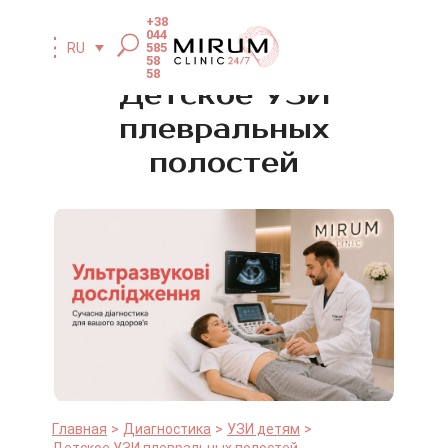
+38
044
585
RU
58
58
Детское УЗИ
плевральных
полостей
Главная
Диагностика
УЗИ детям