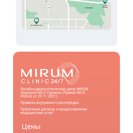
Лечебно-диагностический центр MIRUM
Лицензия МОЗ Украины (Приказ МОЗ
№2642 от 29.11.2021)
Правила внутреннего распорядка
Публичный договор о предоставлении
медицинских услуг
Цены