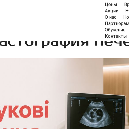
Цены
В
Акции
Н
О нас
Но
Партнера
Обучение
астография печ
Контакты