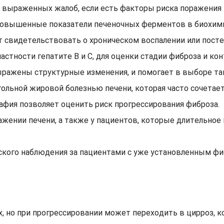
 выраженных жалоб, если есть факторы риска поражения 
повышенные показатели печеночных ферментов в биохими
т свидетельствовать о хроническом воспалении или пост
астности гепатите B и C, для оценки стадии фиброза и кон
ыражены структурные изменения, и помогает в выборе так
ольной жировой болезнью печени, которая часто сочетае
афия позволяет оценить риск прогрессирования фиброза.
ажении печени, а также у пациентов, которые длительно
кого наблюдения за пациентами с уже установленным фи
ях, но при прогрессировании может переходить в цирроз