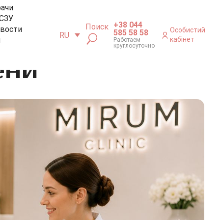
рачи
СЗУ
+38 044
Поиск
вости
Особистий
585 58 58
RU
м
кабінет
Работаем
круглосуточно
ени