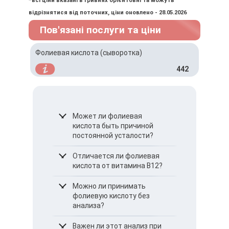
*всі ціни вказані в гривнях орієнтовні та можуть
відрізнятися від поточних, ціни оновлено - 28.05.2026
Пов'язані послуги та ціни
Фолиевая кислота (сыворотка)
442
Может ли фолиевая
кислота быть причиной
постоянной усталости?
Да, ее дефицит может
Отличается ли фолиевая
вызвать слабость и
кислота от витамина B12?
быструю утомляемость
даже без выраженной
Да, это разные витамины,
Можно ли принимать
анемии.
но их дефицит может
фолиевую кислоту без
давать схожие симптомы.
анализа?
Лучше сначала проверить
Важен ли этот анализ при