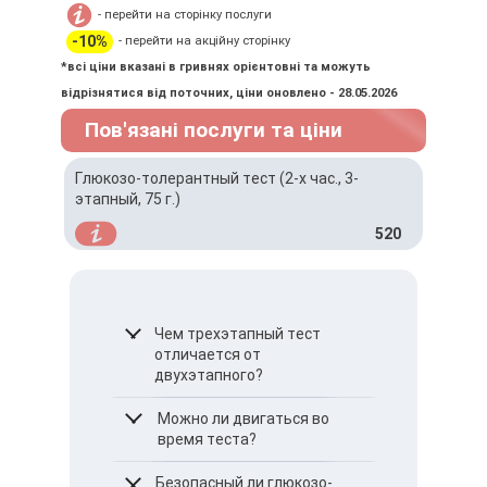
- перейти на сторінку послуги
-10%
- перейти на акційну сторінку
*всі ціни вказані в гривнях орієнтовні та можуть
відрізнятися від поточних, ціни оновлено - 28.05.2026
Пов'язані послуги та ціни
Глюкозо-толерантный тест (2-х час., 3-
этапный, 75 г.)
520
Чем трехэтапный тест
отличается от
двухэтапного?
Трехэтапный тест
Можно ли двигаться во
позволяет оценить
время теста?
уровень глюкозы не
только через 2 часа, но и
Нет. Физическая
Безопасный ли глюкозо-