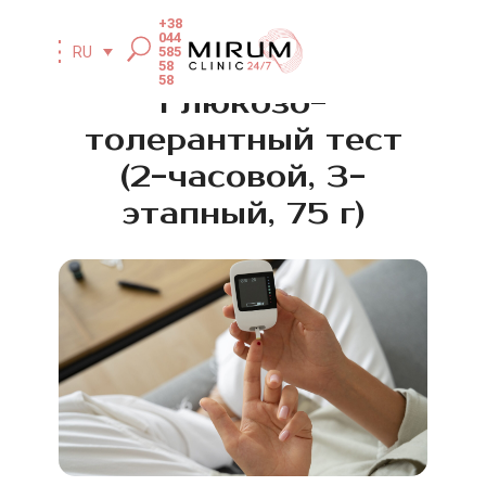
+38
044
585
RU
58
58
Глюкозо-
толерантный тест
(2-часовой, 3-
этапный, 75 г)