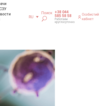
рачи
СЗУ
+38 044
Поиск
вости
Особистий
585 58 58
RU
м
кабінет
Работаем
круглосуточно