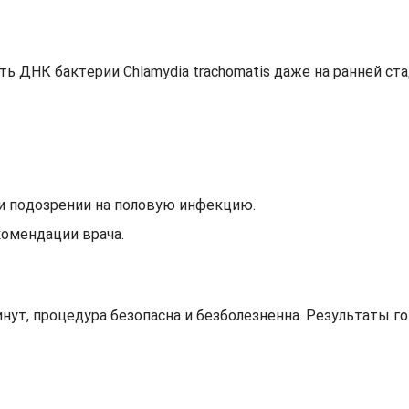
ь ДНК бактерии Chlamydia trachomatis даже на ранней ст
и подозрении на половую инфекцию.
комендации врача.
нут, процедура безопасна и безболезненна. Результаты г