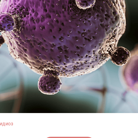
идиоз