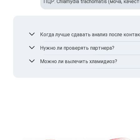
ПЦР. Chlamydia trachomatis (моча, качес
Когда лучше сдавать анализ после конта
Антитела – через 2–3 недели, ПЦР – уже че
Нужно ли проверять партнера?
Да, и обоим следует проходить лечение од
Можно ли вылечить хламидиоз?
Да, при своевременном обнаружении он хо