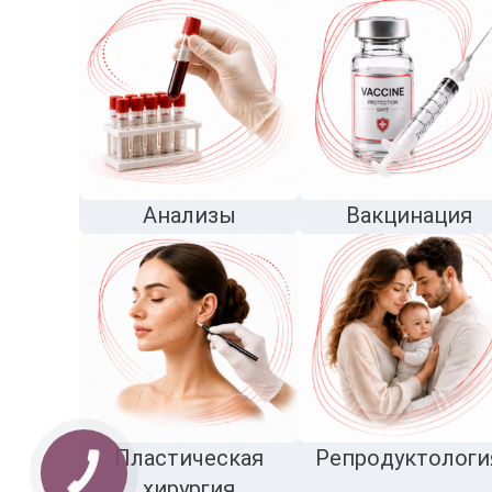
Анализы
Вакцинация
Пластическая
Репродуктологи
хирургия