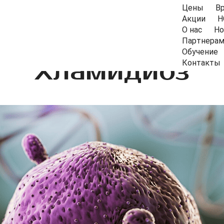
Цены
В
Акции
Н
О нас
Но
Партнера
Обучение
Хламидиоз
Контакты