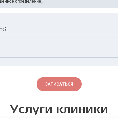
твенное определение).
кта?
рез 5–7 дней.
новременно.
рошо лечится антибиотиками.
ЗАПИСАТЬСЯ
Услуги клиники