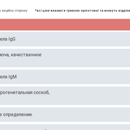
а акційну сторінку
*всі ціни вказані в гривнях орієнтовні та можуть відрізн
ела IgG
 моча, качественное
тела IgM
урогенитальная соскоб,
ое определение.