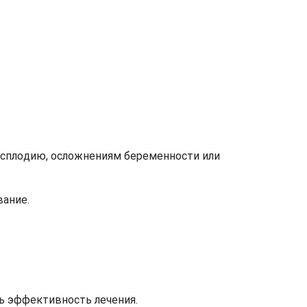
есплодию, осложнениям беременности или
вание.
ть эффективность лечения.