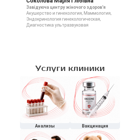
Соколова Марія Глібівна
Ше
Завідуюча центру жіночого здоров'я
Аку
Акушерство и гинекология, Маммология,
уль
Эндокринология гинекологическая,
Аку
Диагностика ультразвуковая
уль
Услуги клиники
Анализы
Вакцинация