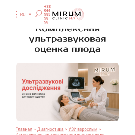
+38
044
585
RU
58
58
Комплексная
ультразвуковая
оценка плода
Главная
Диагностика
УЗИ взрослым