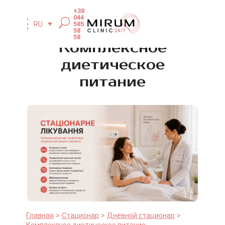
+38
044
585
RU
58
58
Комплексное
диетическое
питание
Главная
Стационар
Дневной стационар