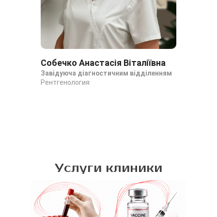
Собечко Анастасія Віталіївна
Ба
Завідуюча діагностичним відділенням
Ан
Рентгенология
Рен
Рен
Услуги клиники