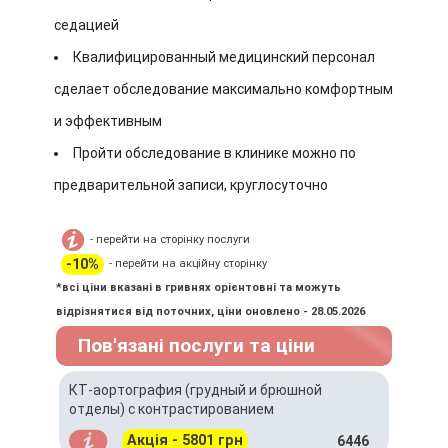
седацией
Квалифицированный медицинский персонал
сделает обследование максимально комфортным
и эффективным
Пройти обследование в клинике можно по
предварительной записи, круглосуточно
- перейти на сторінку послуги
-10%
- перейти на акційну сторінку
*всі ціни вказані в гривнях орієнтовні та можуть
відрізнятися від поточних, ціни оновлено - 28.05.2026
Пов'язані послуги та ціни
КТ-аортография (грудный и брюшной
отделы) с контрастированием
Акція - 5801 грн
6446