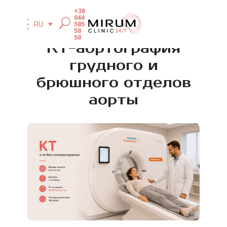
+38
044
585
RU
58
58
КТ-аортография
грудного и
брюшного отделов
аорты