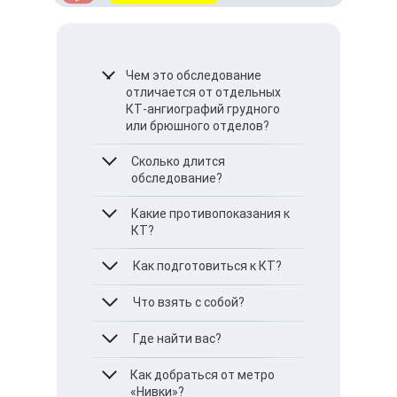
Чем это обследование
отличается от отдельных
КТ-ангиографий грудного
или брюшного отделов?
Оно позволяет оценить
Сколько длится
всю аорту как
обследование?
единственный сосуд,
включая переходящий
КТ производится в
Какие противопоказания к
участок между отделами.
среднем за 10–15 минут.
КТ?
Как подготовиться к КТ?
Беременность
Аллергия на
контрастное вещество
Проконсультируйтесь с
Что взять с собой?
Возраст до 14 лет
врачом перед
Нарушение работы
обследованием сообщите
Где найти вас?
Паспорт
почек и сердца
обо всех имеющихся
Медицинская карта
Сахарный диабет в
заболеваниях и
Направление от врача
MIRUM Clinic находится по
Как добраться от метро
тяжелой форме
лекарствах, которые
Результаты
адресу: г. Киев, ул. Виктора
«Нивки»?