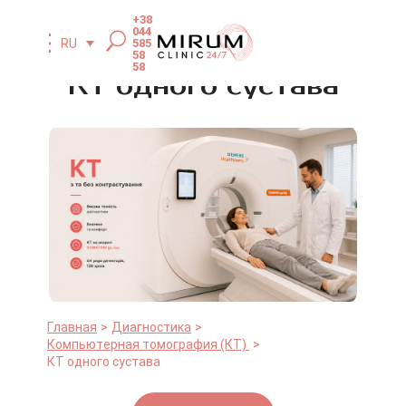
+38
044
585
RU
58
58
КТ одного сустава
Главная
Диагностика
Компьютерная томография (КТ)
КТ одного сустава