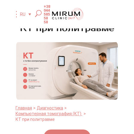
+38
044
585
RU
58
58
КТ при политравме
Главная
Диагностика
Компьютерная томография (КТ)
КТ при политравме