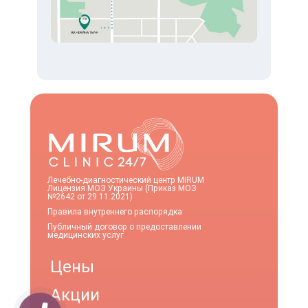
Лечебно-диагностический центр MIRUM
Лицензия МОЗ Украины (Приказ МОЗ
№2642 от 29.11.2021)
Правила внутреннего распорядка
Публичный договор о предоставлении
медицинских услуг
Цены
Акции