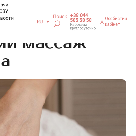
рачи
СЗУ
+38 044
Поиск
вости
Особистий
585 58 58
RU
м
кабінет
Работаем
круглосуточно
ий массаж
ва