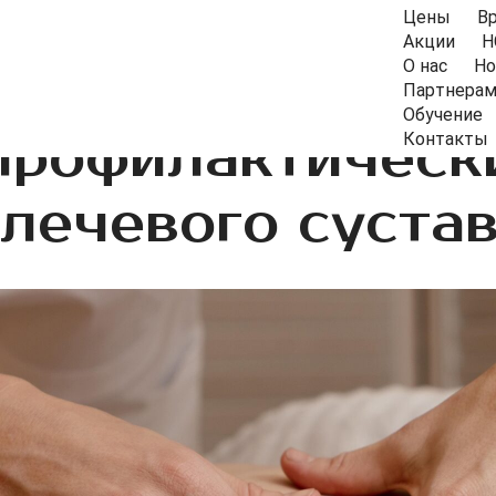
Цены
В
Акции
Н
О нас
Но
Партнера
Обучение
профилактическ
Контакты
лечевого суста