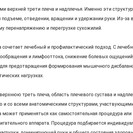
ми верхней трети плеча и надплечья. Именно эти структу
 подъеме, отведении, вращении и удержании руки. Из-за 
 перенапряжению и перегрузке сухожилий.
 сочетает лечебный и профилактический подход. С лечебн
обращения и лимфооттока, снижение болевых ощущений и
 для предотвращения формирования мышечного дисбаланса
ических нагрузках.
ерхнюю треть плеча, область плечевого сустава и надпле
но и со всеми анатомическими структурами, участвующими
 может применяться как самостоятельная процедура или 
гательного аппарата. Процедура подбирается индивидуал
нагрузки, доминирующей руки и общего состояния здоровь