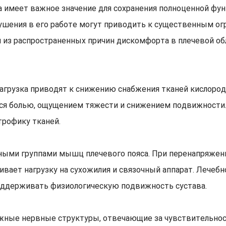
 имеет важное значение для сохранения полноценной функ
ушения в его работе могут приводить к существенным ог
 из распространенных причин дискомфорта в плечевой о
агрузка приводят к снижению снабжения тканей кислоро
ся болью, ощущением тяжести и снижением подвижности
трофику тканей.
ными группами мышц плечевого пояса. При перенапряжен
чивает нагрузку на сухожилия и связочный аппарат. Лече
оддерживать физиологическую подвижность сустава.
важные нервные структуры, отвечающие за чувствительнос