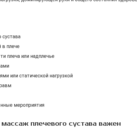
 сустава
 в плече
и плеча или надплечье
ками
ми или статической нагрузкой
травм
онные мероприятия
 массаж плечевого сустава важен